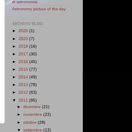
di astronomia
Astronomy picture of the day
ARCHIVIO BLOG
►
2026
(1)
►
2020
(7)
►
2018
(16)
►
2017
(30)
►
2016
(45)
►
2015
(77)
►
2014
(49)
►
2013
(78)
►
2012
(83)
▼
2011
(85)
►
dicembre
(21)
►
novembre
(23)
►
ottobre
(28)
▼
settembre
(13)