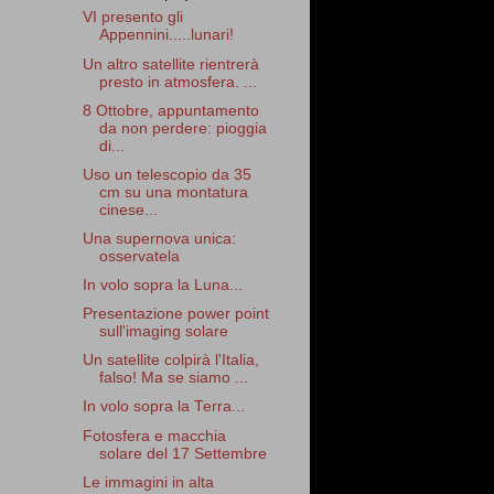
VI presento gli
Appennini.....lunari!
Un altro satellite rientrerà
presto in atmosfera. ...
8 Ottobre, appuntamento
da non perdere: pioggia
di...
Uso un telescopio da 35
cm su una montatura
cinese...
Una supernova unica:
osservatela
In volo sopra la Luna...
Presentazione power point
sull'imaging solare
Un satellite colpirà l'Italia,
falso! Ma se siamo ...
In volo sopra la Terra...
Fotosfera e macchia
solare del 17 Settembre
Le immagini in alta