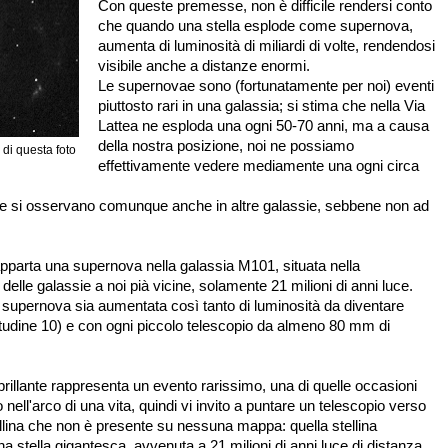
Con queste premesse, non è difficile rendersi conto
che quando una stella esplode come supernova,
aumenta di luminosità di miliardi di volte, rendendosi
visibile anche a distanze enormi.
Le supernovae sono (fortunatamente per noi) eventi
piuttosto rari in una galassia; si stima che nella Via
Lattea ne esploda una ogni 50-70 anni, ma a causa
della nostra posizione, noi ne possiamo
 di questa foto
effettivamente vedere mediamente una ogni circa
vae si osservano comunque anche in altre galassie, sebbene non ad
è apparta una supernova nella galassia M101, situata nella
elle galassie a noi pià vicine, solamente 21 milioni di anni luce.
la supernova sia aumentata così tanto di luminosità da diventare
tudine 10) e con ogni piccolo telescopio da almeno 80 mm di
illante rappresenta un evento rarissimo, una di quelle occasioni
 nell'arco di una vita, quindi vi invito a puntare un telescopio verso
lina che non è presente su nessuna mappa: quella stellina
 stella gigantesca, avvenuta a 21 milioni di anni luce di distanza,