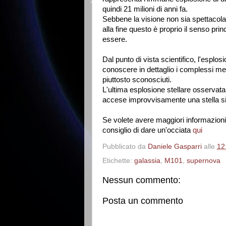
quindi 21 milioni di anni fa.
Sebbene la visione non sia spettacolar
alla fine questo è proprio il senso pri
essere.
Dal punto di vista scientifico, l'esplo
conoscere in dettaglio i complessi mec
piuttosto sconosciuti.
L'ultima esplosione stellare osservat
accese improvvisamente una stella s
Se volete avere maggiori informazioni 
consiglio di dare un'occiata
qui
Pubblicato da
Daniele Gasparri
alle
12
Etichette:
galassia
,
M101
,
supernova
Nessun commento:
Posta un commento