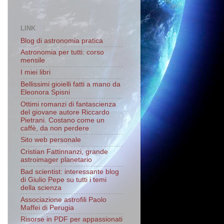
LINK
Blog di astronomia pratica
Astronomia per tutti: corso
mensile
I miei libri
Bellissimi gioielli fatti a mano da
Eleonora Spisni
Ottimi romanzi di fantascienza
del giovane autore Riccardo
Pietrani. Costano come un
caffè, da non perdere
Sito web personale
Cristian Fattinnanzi, grande
astroimager planetario
Bad scientist: interessante blog
di Giulio Pepe su tutti i temi
della scienza
Associazione astrofili Paolo
Maffei di Perugia
Risorse in PDF per appassionati