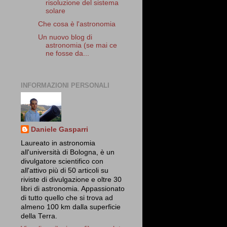
risoluzione del sistema
solare
Che cosa è l'astronomia
Un nuovo blog di
astronomia (se mai ce
ne fosse da...
INFORMAZIONI PERSONALI
Daniele Gasparri
Laureato in astronomia
all'università di Bologna, è un
divulgatore scientifico con
all'attivo più di 50 articoli su
riviste di divulgazione e oltre 30
libri di astronomia. Appassionato
di tutto quello che si trova ad
almeno 100 km dalla superficie
della Terra.