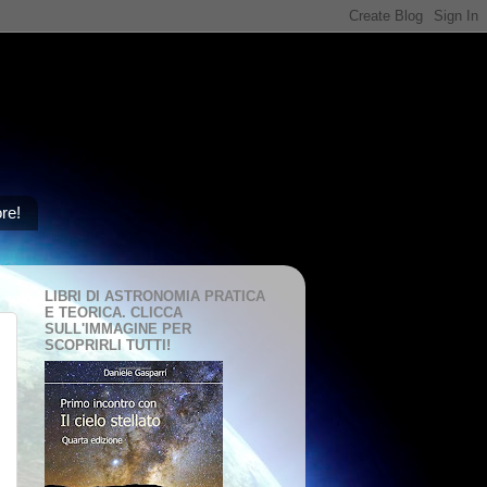
ore!
LIBRI DI ASTRONOMIA PRATICA
E TEORICA. CLICCA
SULL'IMMAGINE PER
SCOPRIRLI TUTTI!