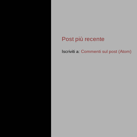
Post più recente
Iscriviti a:
Commenti sul post (Atom)