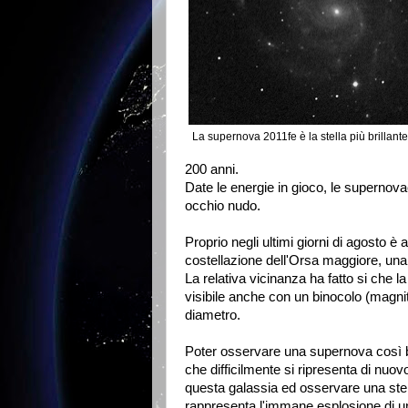
La supernova 2011fe è la stella più brillante
200 anni.
Date le energie in gioco, le superno
occhio nudo.
Proprio negli ultimi giorni di agosto 
costellazione dell'Orsa maggiore, una d
La relativa vicinanza ha fatto si che 
visibile anche con un binocolo (magni
diametro.
Poter osservare una supernova così br
che difficilmente si ripresenta di nuovo
questa galassia ed osservare una stel
rappresenta l'immane esplosione di una